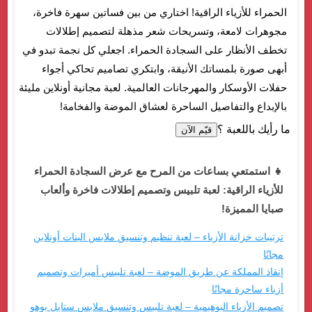
الحمراء للأزياء الراقية! اختاري من بين فساتين سهرة فاخرة،
مجوهرات لامعة، وتسريحات شعر مذهلة لتصميم إطلالات
تخطف الأنظار على السجادة الحمراء. اجعلي كل نجمة تبدو في
أبهى صورة بلمساتك الأنيقة، وابتكري تصاميم تحاكي أجواء
حفلات الأوسكار والمهرجانات العالمية. لعبة مجانية أونلاين مليئة
بالإبداع والتفاصيل الساحرة لعشاق الموضة والفخامة!
ما رأيك باللعبة ؟
قيّم الآن
👧 استمتعي بساعات من المرح مع عرض السجادة الحمراء
للأزياء الراقية: لعبة تلبيس وتصميم إطلالات فاخرة وألعاب
صبايا المميزة!
ترتيبات خزانة الأزياء – لعبة تنظيم وتنسيق ملابس البنات أونلاين
مجانًا
إنقاذ المملكة عن طريق الموضة – لعبة تلبيس أميرات وتصميم
أزياء ساحرة مجانًا
تصميم الأزياء البوهيمية – لعبة تلبيس وتنسيق ملابس ستايل بوهو